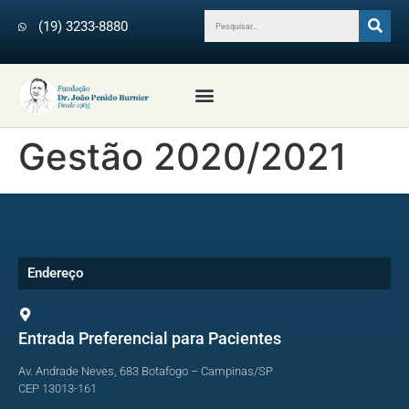
(19) 3233-8880
Profissionais da Saúde
Revista Arquivos do IPB
Médicos Colaboradores
Gestão 2020/2021
Endereço
Entrada Preferencial para Pacientes
Av. Andrade Neves, 683 Botafogo – Campinas/SP
CEP 13013-161