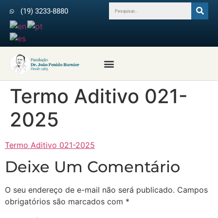
(19) 3233-8880
Profissionais da Saúde
Revista Arquivos do IPB
Médicos Colaboradores
Termo Aditivo 021-
2025
Termo Aditivo 021-2025
Deixe Um Comentário
O seu endereço de e-mail não será publicado.
Campos
obrigatórios são marcados com
*