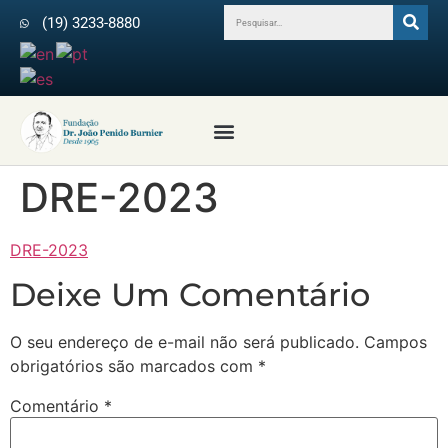
(19) 3233-8880
Profissionais da Saúde
Revista Arquivos do IPB
Médicos Colaboradores
DRE-2023
DRE-2023
Deixe Um Comentário
O seu endereço de e-mail não será publicado.
Campos
obrigatórios são marcados com
*
Comentário
*