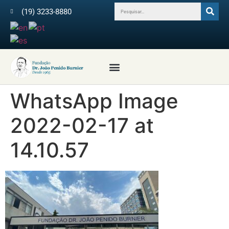
(19) 3233-8880
Profissionais da Saúde
Revista Arquivos do IPB
Médicos Colaboradores
WhatsApp Image
2022-02-17 at
14.10.57