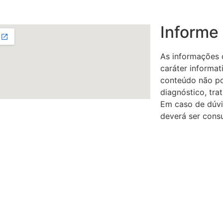
Informe
As informações c
caráter informat
conteúdo não po
diagnóstico, tr
Em caso de dúvi
deverá ser consu