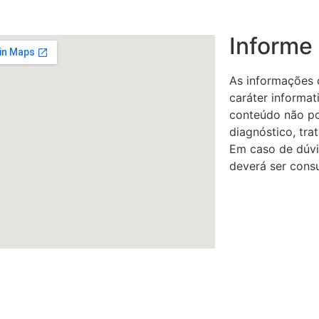
Informe
As informações c
caráter informat
conteúdo não po
diagnóstico, tr
Em caso de dúvi
deverá ser consu