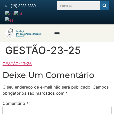
(19) 3233-8880
Profissionais da Saúde
Revista Arquivos do IPB
Médicos Colaboradores
GESTÃO-23-25
GESTÃO-23-25
Deixe Um Comentário
O seu endereço de e-mail não será publicado.
Campos
obrigatórios são marcados com
*
Comentário
*