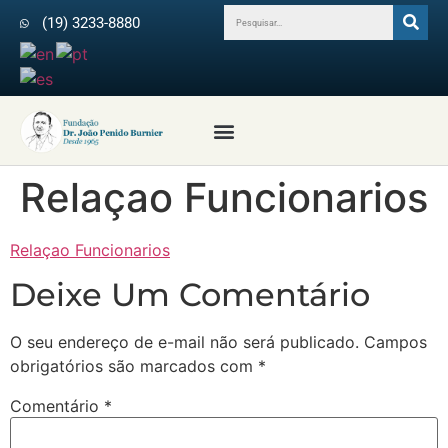
(19) 3233-8880
Profissionais da Saúde
Revista Arquivos do IPB
Médicos Colaboradores
Relaçao Funcionarios
Relaçao Funcionarios
Deixe Um Comentário
O seu endereço de e-mail não será publicado.
Campos
obrigatórios são marcados com
*
Comentário
*