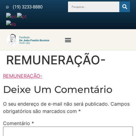
(19) 3233-8880
Profissionais da Saúde
Revista Arquivos do IPB
Médicos Colaboradores
REMUNERAÇÃO-
REMUNERAÇÃO-
Deixe Um Comentário
O seu endereço de e-mail não será publicado.
Campos
obrigatórios são marcados com
*
Comentário
*