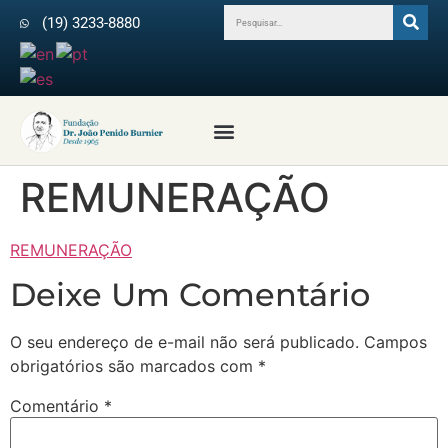
(19) 3233-8880
Profissionais da Saúde
Revista Arquivos do IPB
Médicos Colaboradores
REMUNERAÇÃO
REMUNERAÇÃO
Deixe Um Comentário
O seu endereço de e-mail não será publicado.
Campos
obrigatórios são marcados com
*
Comentário
*