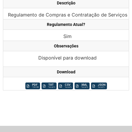
Descrição
Regulamento de Compras e Contratação de Serviços
Regulamento Atual?
Sim
Observações
Disponível para download
Download
PDF
TXT
CSV
XML
JSON
134 KB
%size%
%size%
%size%
%size%