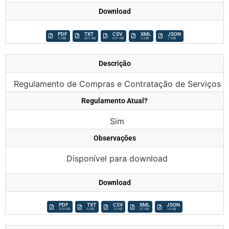
Download
PDF
TXT
CSV
XML
JSON
3 MB
801 KB
697 KB
5 MB
7 MB
Descrição
Regulamento de Compras e Contratação de Serviços
Regulamento Atual?
Sim
Observações
Disponível para download
Download
PDF
TXT
CSV
XML
JSON
204 KB
6 KB
10 KB
37 KB
14 KB